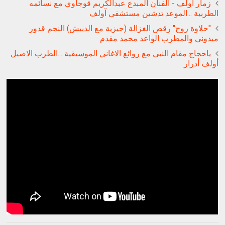
زمار أولف - الفنان المبدع عبدالكريم قوجاوي مع نسائمه
الطربية ...الموعد تدشين مستشفى آولف
"حلاوة روح" رقص الغزالة (حيزية مع الدبيش) النجم قدور
ميدوني والمطرب الواعد محمد مقدم
ياحجاج مقام النبي مع روائع الاغاني الموسيقية ...الطرب الاصيل
أولف أدرار