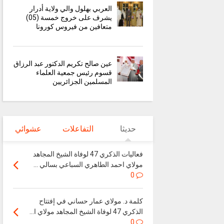
العربي بهلول والي ولاية أدرار
يشرف على خروج خمسة (05)
متعافين من فيروس كورونا
عين صالح تكريم الدكتور عبد الرزاق
قسوم رئيس جمعية العلماء
المسلمين الجزائريين
حديثا
التفاعلات
عشوائي
فعاليات الذكري 47 لوفاة الشيخ المجاهد
مولاي احمد الطاهري السباعي بسالي ...
0
كلمة د. مولاي عمار حساني في إفتتاح
الذكري 47 لوفاة الشيخ المجاهد مولاي ا...
0