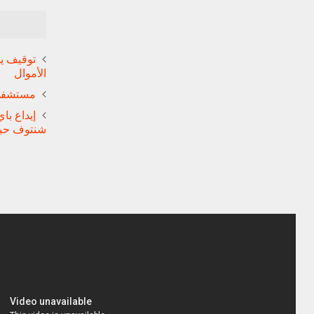
توقيف ي
الأموال
مستشفى 
إيداع با
شنتوف حب