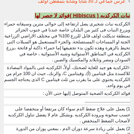
عرس جماعي لـ 30 شاباً وشابة بتمقطن آولف
نبات الكركديه ( Hibiscus )فوائد لا حصر لها
الكركديه نبات شجيرى يصل ارتفاعه إلى حوالى مترين وسيقانه حمراء
ويزرع النبات فى كثير من البلدان خاصة عندنا في جنوب الجزائر
بمنطقة تديكلت اولف قابل للزرع 100% في مختلف الاراضي الزراعية
الجنة او المساحات المستصلحة. والجزء المستعمل هو السبلات التى
تحيط بالزهرة وهذه تكون بدء تجفيفها إما حمراء داكنة أو فاتحة ،يزرع
الكركديه في المناطق الأستوائية وشبه الأستوائية ، خاصة في
السودان ومصر وتايلاند والمكسيك والصبن .
-الكركديه هو جيد للغاية لصحتك، أولاً، الكركديه غنى بالمواد المضادة
للاكسدة مثل فيتامين (أ)، وفيتامين C، والزنك، حيث ان 100 جرام من
الكركديه يحتوي على ما يقرب من ثلث فيتامين C الذى يحتاجه الجسم
في يوم واحد.
فوائد الكركديه الصحية المتوصل إليها حتى الأن :
......................................
1) يعمل على علاج ضغط الدم سواء كان مرتفعا أو منخفضا على
حسب سخونة وبرودة الكركديه .وبشكل عام لا يفضل تناول الكركديه
لأصحاب الضغظ المنخفض .
2) يعمل على زيادة سرعة دوران الدم ، بمعني يوزان من الدورة