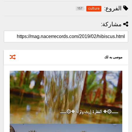
الفروع:
culture
157
مشاركة:
موصى به لك
ـــــــ۞❖ الفقارة إرث وثراء ❖۞ـــــــ