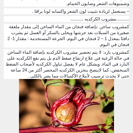
وشمبوهات الشعر وصابون الحمام.
– يستعمل لزيادة تثبيت لون الشعر واكسابه لونا براقا .
...........مشروب الكركديه ...........
كمشروب ساخن :بإضافة فنجان من الماء الساخن إلى مقدار ملعقة
صغيرة من السبلات بعد جرشها ويحلى بالسكر أو العسل ثم يشرب
دافئا بمعدل 1 – 2 فنجان في اليوم. الجرعة المستخدمة : مقدار 1- 2
فنجان في اليوم.
كمشروب بارد: لا يتم تحضير مشروب الكركديه بإضافة الماء الساخن
في حالة الرغبة في علاج ارتفاع ضغط الدم بل يتم نقع الكركديه على
البارد في الماء. وبشكل عام لا يفضل تناول الكركديه لأصحاب الضغظ
المنخفض، كما لاينصح بتخزين الكركديه المحضر أكثر من 24 ساعة
حتى لا يحدث ترسيب لأملاح الأكسالات مما يضر بالكلى .