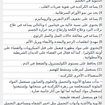
الدموية في الجسم .
3) يساعد الكركديه في تقوية ضربات القلب .
4) يحد من نمو الأورام السرطانية .
5) يساعد على تخفيف آلام النقرس والروماتيزم .
6) يحتوي على نسبة عالية من فيتامين c وبالتالي يساعد في علاج
نزلات البرد وعلاج الكحة وارتفاع درجة حرارة الجسم
7) يساعد في معالجة حالات السل والسل الرئوي .
8) مهدئ لتقلصات الرحم والمعدة والأمعاء ويزيل الألم .
9)يحتوي على مواد مطهرة فيعمل على قتل الميكروبات والقضاء على
أوبئة الكوليرا ، كما أنه فعال في القضاء على الديدان الشريطية
والأسطوانية .
10) يحافظ على مستوى الكوليسترول والضغط في الدم .
11) يستعمل كمرطب ومنشط للهضم .
الأستعمالات الأخرى للكركديه :
– بدأت مصانع الأدوية والتجميل والحلوى والصابون تستعمل المواد
الملونة المستخلصة من زهرة الكركدية في منتجاتها ،وإستبعدوا
إستعمال مواد كيمائية لما لها من أثار جانبية ضارة .
إذا هو يستعمل كصبغة طبيعية:
للأدوية والأغذية وأدوات التجميل مثل احمر الشفاه ومساحيق التجميل