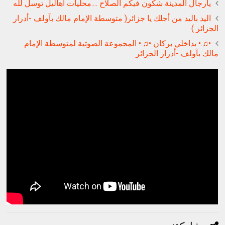
يارجال المدينة شكون فيكم الصلاح ....محليات أهاليل توسل لله
اليد باليد من أجلك يا جزائر( متوسطة الإمام مالك بآولف -أدرار
الجزائر )
•♫.• بداخلي بركان •♫.• المجموعة الصوتية لمتوسطة الإمام
مالك بآولف -أدرار الجزائر