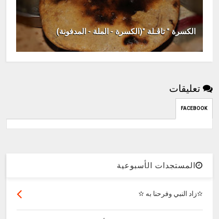
الكسرة " تاڤـلة "(الكسرة - الملة - المدفونة)
تعليقات
FACEBOOK
المستجدات الأسبوعية
✫زاد النبي وفرحنا به ✫