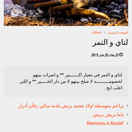
الصفحة الرئيسية
culture
لتاي و التمر
الأربعاء، 23 يناير 2019
لتاي و التمر في معيار اكـــــــبير ** و اصرات بينهو
لخصومـــــــــــه لا صلح بينهو لا من دار الخـــــير ** و اللي
اغلب ايج...
براعم متوسطة اولاد مَحمد بريش بلدية سالي رقأن أدرار
ياما بريش بريش
Bienvenu à Aoulef