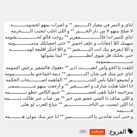
لتاي و التمر في معيار اكـــــــبير ** و اصرات بينهو لخصومـــــــــــه
لا صلح بينهو لا من دار الخـــــير ** و اللي اغلب ايجيب الـــــــحرمه
لتاي للتمر ابدا فالــــــــــــــــمعرير ** روحت قالو لحـــــــــــــــــشومه
سهمك اللا اعقابات و علف احمير ** حتى اخصايلك مذمـــــــــــــومه
و اللا ايفرحو بيك انت اليـــــــشير ** و اللا احكر اقليعة لومـــــــــــــه
حتى نخلتك قل شوي اتطــــــــــــير ** لبدا بشوكها
مـــــــــــــــــسمومه
اتلفت يا الخو واش ابغيـــــــت ادير ** دفعوك فالشعير برخس السومه
لتاي خير منك في شان اكبـــــــــــير ** ديمه اجماعتو ملـــــــــــــمومه
و ايجمعو اعليا ناس التدبـــــــــــــير ** الفاهمه اصــــــــــحاب الحكمه
انا اعليا هبلت شارف و اصـــــــغير ** و ارجعت بينهو نتــــــــــــسمى
متزاحمه اعليا تلقى لعصـــــــــــــــير ** جيبو الكاس حطو تـــــــــــــمه
و اللي شاف ذا الشي خصو شي خير ** من صاب غير طالت ديـــــــمه
انا اللي ايسبب بي التاجــــــــــــــــــير ** ننباع للعرب لو بغلى
قــــــيمه
و حتى انت تعاندني يا التــــــــــــــمير ** انا خير منك مولى هــــــــــمه
الفروع:
culture
157