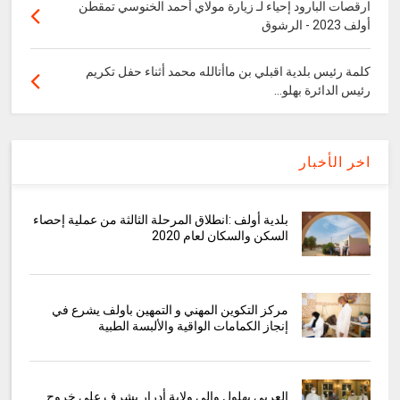
ارقصات البارود إحياء لـ زيارة مولاي أحمد الخنوسي تمقطن
أولف 2023 - الرشوق
كلمة رئيس بلدية اقبلي بن ماأتالله محمد أثناء حفل تكريم
رئيس الدائرة بهلو...
اخر الأخبار
بلدية أولف :انطلاق المرحلة الثالثة من عملية إحصاء
السكن والسكان لعام 2020
مركز التكوين المهني و التمهين باولف يشرع في
إنجاز الكمامات الواقية والألبسة الطبية
العربي بهلول والي ولاية أدرار يشرف على خروج