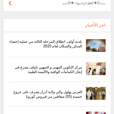
ـــــــ۞❖ الفقارة إرث وثراء ❖۞ـــــــ
اخر الأخبار
بلدية أولف :انطلاق المرحلة الثالثة من عملية إحصاء
السكن والسكان لعام 2020
مركز التكوين المهني و التمهين باولف يشرع في
إنجاز الكمامات الواقية والألبسة الطبية
العربي بهلول والي ولاية أدرار يشرف على خروج
خمسة (05) متعافين من فيروس كورونا