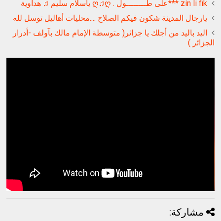
zin li fik ***على طــــــــول . ღ♫ღ ياسلام سليم ♫ هداوية
يارجال المدينة شكون فيكم الصلاح ....محليات أهاليل توسل لله
اليد باليد من أجلك يا جزائر( متوسطة الإمام مالك بآولف -أدرار
الجزائر )
مشاركة: