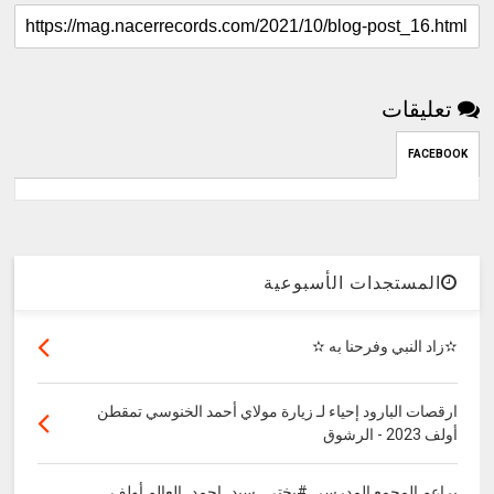
تعليقات
FACEBOOK
المستجدات الأسبوعية
✫زاد النبي وفرحنا به ✫
ارقصات البارود إحياء لـ زيارة مولاي أحمد الخنوسي تمقطن
أولف 2023 - الرشوق
براعم المجمع المدرسي #بختي_سيد_احمد_العالم أولف