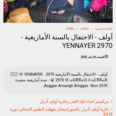
الصفحة الرئيسية
culture
photos
آولف - الاحتفال بالسنة الأمازيغية -
YENNAYER 2970
السبت، 18 يناير 2020
آولف - الاحتفال بالسنة الأمازيغية 2970 🇩🇿 🌻 YENNAYER
2970 🌸 ⴰⵙⴳⴳⴰⵙ ⴷ ⴰⵎⴳⴳⴰⵣ 🍃 - سنة أمازيغية سعيدة
2970-Asggas Amazigh Amggaz -Bon...
مراسيم احياء ليلة القدر بدائرة آولف أدرار
دائرة آولف أدرار: بالصورامتحان شهادة التعليم الابتدائي دورة
2019