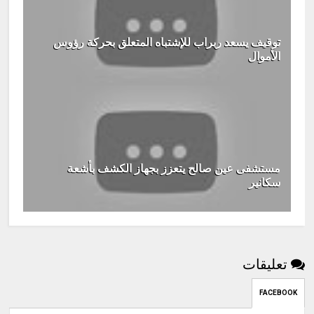
توقيف يسعد ربراب للإشتباه المتعلق بحركة رؤوس
الأموال
مستشفى عين صالح يتعزز بجهاز الكشف بأشعة
سكانير
تعليقات
FACEBOOK