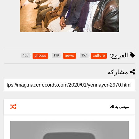
الفروع:
photos
news
culture
135
119
157
مشاركة:
موصى به لك