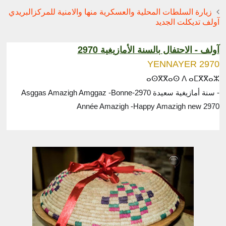
زيارة السلطات المحلية والعسكرية منها والامنية للمركزالبريدي
آولف تديكلت الجديد
آولف - الاحتفال بالسنة الأمازيغية 2970
🌻
🇩🇿
YENNAYER 2970
🌸
ⴰⵙⴳⴳⴰⵙ ⴷ ⴰⵎⴳⴳⴰⵣ
🍃
- سنة أمازيغية سعيدة 2970-Asggas Amazigh Amggaz -Bonne
Année Amazigh -Happy Amazigh new 2970
✌
🎂
💞
🎻
🇩🇿
✌
❣
✌
🇩🇿
♓
🏺
🍬
🍬