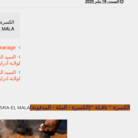
السبت، 18 يناير 2020
L MALA
mariage
السيد ال
لولاية أدر
السيد ال
لولاية ادر
الكسرة " تاڤـلة "(الكسرة - الملة - المدفونة)
ASRA-EL MALA