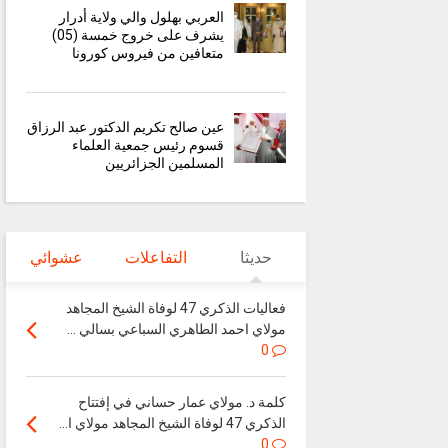
العربي بهلول والي ولاية أدرار
يشرف على خروج خمسة (05)
متعافين من فيروس كورونا
عين صالح تكريم الدكتور عبد الرزاق
قسوم رئيس جمعية العلماء
المسلمين الجزائريين
حديثا
التفاعلات
عشوائي
فعاليات الذكري 47 لوفاة الشيخ المجاهد
مولاي احمد الطاهري السباعي بسالي ...
0
كلمة د. مولاي عمار حساني في إفتتاح
الذكري 47 لوفاة الشيخ المجاهد مولاي ا...
0