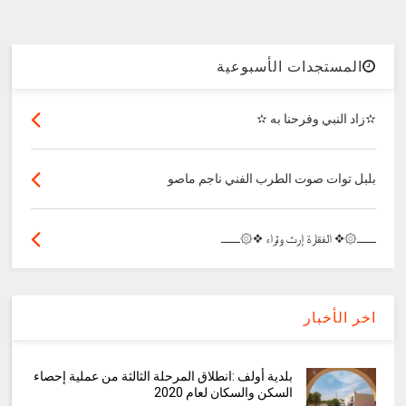
المستجدات الأسبوعية
✫زاد النبي وفرحنا به ✫
بلبل توات صوت الطرب الفني ناجم ماصو
ـــــــ۞❖ الفقارة إرث وثراء ❖۞ـــــــ
اخر الأخبار
بلدية أولف :انطلاق المرحلة الثالثة من عملية إحصاء
السكن والسكان لعام 2020