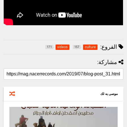
الفروع:
videos
culture
171
157
مشاركة:
موصى به لك