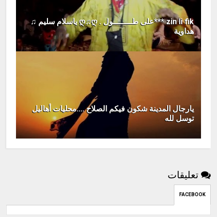
zin li fik ***على طــــــــول . ღ♫ღ ياسلام سليم ♫
هداوية
يارجال المدينة شكون فيكم الصلاح ....محليات أهاليل
توسل لله
تعليقات
FACEBOOK