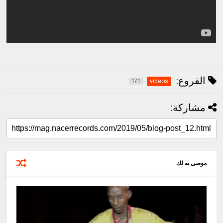
الفروع:
videos
171
مشاركة:
موصى به لك