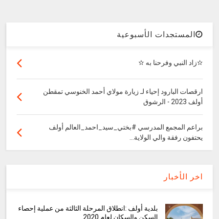
المستجدات الأسبوعية
✫زاد النبي وفرحنا به ✫
ارقصات البارود إحياء لـ زيارة مولاي أحمد الخنوسي تمقطن
أولف 2023 - الرشوق
براعم المجمع المدرسي #بختي_سيد_احمد_العالم أولف
يحتفون رفقة والي الولاية...
اخر الأخبار
بلدية أولف :انطلاق المرحلة الثالثة من عملية إحصاء
السكن والسكان لعام 2020