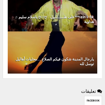
zin li fik ***على طــــــــول . ღ♫ღ ياسلام سليم ♫
هداوية
يارجال المدينة شكون فيكم الصلاح ....محليات أهاليل
توسل لله
تعليقات
FACEBOOK