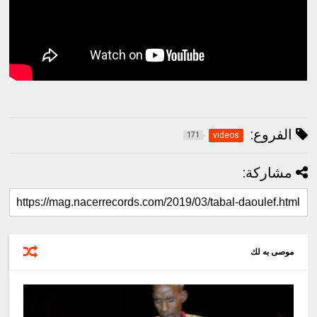
الفروع:
videos
171
مشاركة:
موصى به لك