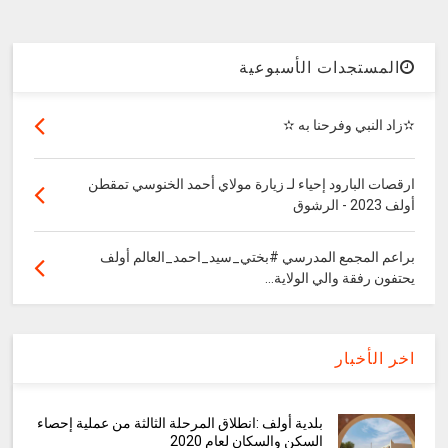
المستجدات الأسبوعية
✫زاد النبي وفرحنا به ✫
ارقصات البارود إحياء لـ زيارة مولاي أحمد الخنوسي تمقطن
أولف 2023 - الرشوق
براعم المجمع المدرسي #بختي_سيد_احمد_العالم أولف
يحتفون رفقة والي الولاية...
اخر الأخبار
بلدية أولف :انطلاق المرحلة الثالثة من عملية إحصاء
السكن والسكان لعام 2020