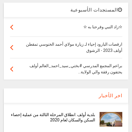
المستجدات الأسبوعية
✫زاد النبي وفرحنا به ✫
ارقصات البارود إحياء لـ زيارة مولاي أحمد الخنوسي تمقطن
أولف 2023 - الرشوق
براعم المجمع المدرسي #بختي_سيد_احمد_العالم أولف
يحتفون رفقة والي الولاية...
اخر الأخبار
بلدية أولف :انطلاق المرحلة الثالثة من عملية إحصاء
السكن والسكان لعام 2020