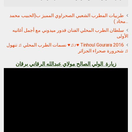
طربيات المطرب الشعبي الصحراوي المميز ب(الحبيب محمد
...محاد )
سلطان الطرب المحلي الفنان قدور ميدوني مع أجمل أغانيه
الأولى
Tinhoul Gourara 2016 ♥♪♫♥ نسمات الطرب المحلي ♫ تنهول
♫ شحرورة صحراء الجزائر
زيارة الولي الصالح مولاي عبدالله الرقاني برقان