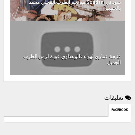
سوداني Soudani مع نجم الطرب المحلي محمد
بالحبيب
فتيحة عماري لهواء قالو هداوي عودة لزمن الطرب
الجميل
تعليقات
FACEBOOK