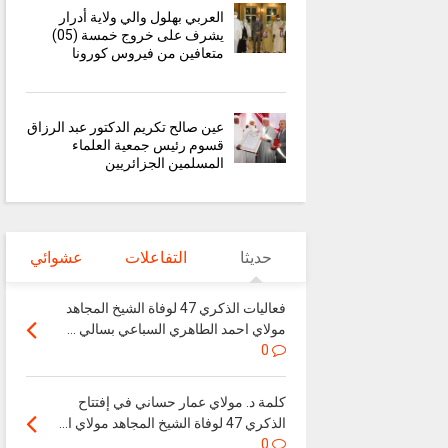
العربي بهلول والي ولاية أدرار
يشرف على خروج خمسة (05)
متعافين من فيروس كورونا
عين صالح تكريم الدكتور عبد الرزاق
قسوم رئيس جمعية العلماء
المسلمين الجزائريين
حديثا
التفاعلات
عشوائي
فعاليات الذكري 47 لوفاة الشيخ المجاهد
مولاي احمد الطاهري السباعي بسالي ...
0
كلمة د. مولاي عمار حساني في إفتتاح
الذكري 47 لوفاة الشيخ المجاهد مولاي ا...
0