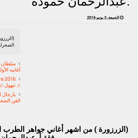
.عبدالرحمان حموده
الجمعة، 3 يونيو 2016
(الزرزو
الصحراو
سلطان ا
أغانيه الأو
♫ تنهول ♫
يارجال ا
الفن الشع
(الزرزورة ) من اشهر أغاني جواهر الطرب 
رفقة أ .عبدالرحمان