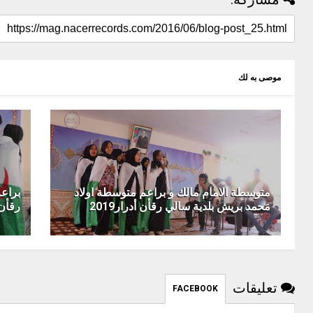
موصى به لك
متوسطة الامام مالك و براعم متوسطة اولاد
براعم
مَحمد بريش بلدية سالي رقأن أدرار2019
رقأن 
تعليقات
FACEBOOK