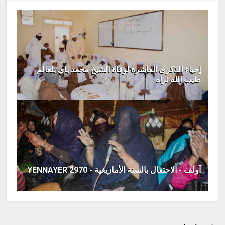
إحياء الذكرى العاشرة لوفاة الشيخ محمد باي بلعالم
طيب الله ثراه
آولف - الاحتفال بالسنة الأمازيغية - YENNAYER 2970