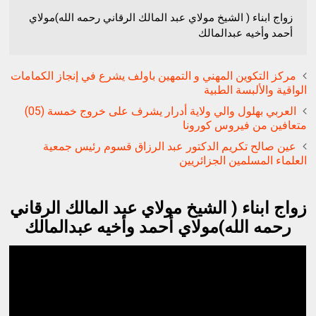
زواج ابناء ( الشيخ مولاي عبد المالك الرقاني رحمه الله)مولاي
أحمد وأخيه عبدالمالك
مركز التكوين المهني و التمهين باولف يشرع في إنجاز الكمامات
الواقية والألبسة الطبية
العربي بهلول والي ولاية أدرار يشرف على خروج خمسة (05)
متعافين من فيروس كورونا
عين صالح تكريم الدكتور عبد الرزاق قسوم رئيس جمعية
العلماء المسلمين الجزائريين
زواج ابناء ( الشيخ مولاي عبد المالك الرقاني
رحمه الله)مولاي أحمد وأخيه عبدالمالك