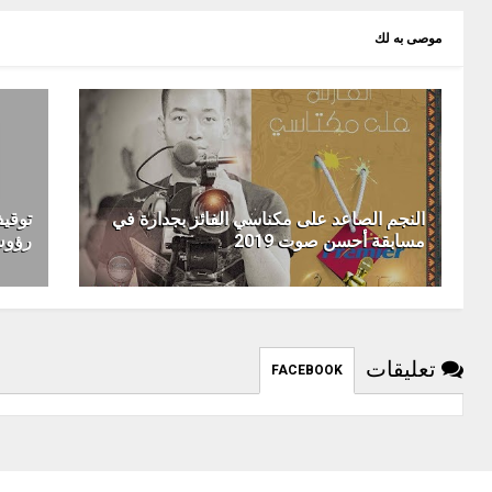
موصى به لك
النجم الصاعد على مكناسي الفائز بجدارة في
توقيف
مسابقة أحسن صوت 2019
رؤوس
تعليقات
FACEBOOK