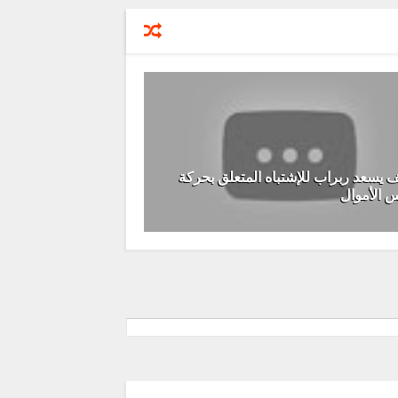
 يسعد ربراب للإشتباه المتعلق بحركة
 الأموال