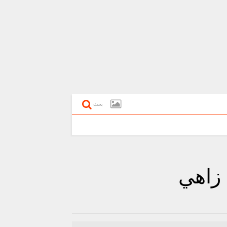
بحث
 زاهي