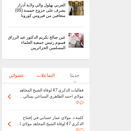
العربي بهلول والي ولاية أدرار
يشرف على خروج خمسة (05)
متعافين من فيروس كورونا
عين صالح تكريم الدكتور عبد الرزاق
قسوم رئيس جمعية العلماء
المسلمين الجزائريين
حديثا
التفاعلات
عشوائي
فعاليات الذكري 47 لوفاة الشيخ المجاهد
مولاي احمد الطاهري السباعي بسالي ...
0
كلمة د. مولاي عمار حساني في إفتتاح
الذكري 47 لوفاة الشيخ المجاهد مولاي ا...
0